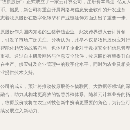
称“牧原股份”）正式成立了一家云计算公司，注册资本高达1亿元
民币。据悉，新公司将重点开展网络与信息安全软件的开发业务
标志着牧原股份在数字化转型和产业链延伸方面迈出了重要一步
牧原股份作为国内知名的生猪养殖企业，此次跨界进入云计算领
域，引发了市场广泛关注。分析认为，此举不仅是牧原股份应对
业智能化趋势的战略布局，也体现了企业对于数据安全和信息管
的重视。通过自主研发网络与信息安全软件，牧原股份有望提升
身在生产、供应链及企业管理中的数字化水平，同时为农业及相
行业提供技术支持。
新公司的成立，预计将推动牧原股份在物联网、大数据等领域的
度融合，助力其构建更高效的智慧养殖体系。随着云计算业务的
展，牧原股份或将在农业科技创新中扮演更重要的角色，为行业
持续发展注入新动力。