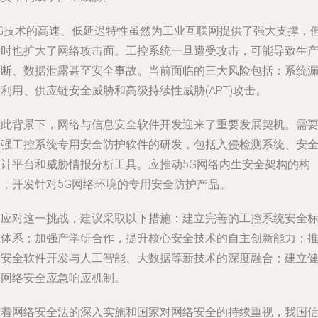
5G技术的高速、低延迟特性虽然为工业互联网提供了强大支撑，
同时也扩大了网络攻击面。工控系统一旦遭受攻击，可能导致生
中断、数据泄露甚至安全事故。当前面临的三大风险包括：系统
利用、供应链安全威胁和高级持续性威胁(APT)攻击。
在此背景下，网络与信息安全软件开发迎来了重要发展契机。需
加强工控系统专用安全防护软件的研发，包括入侵检测系统、安
审计平台和威胁情报分析工具。应推动5G网络内生安全架构的构
建，开发针对5G网络环境的专用安全防护产品。
为应对这一挑战，建议采取以下措施：建立完善的工控系统安全
准体系；加强产学研合作，提升核心安全技术的自主创新能力；
动安全软件开发与人工智能、大数据等新技术的深度融合；建立
全网络安全应急响应机制。
随着网络安全法的深入实施和国家对网络安全的持续重视，我国