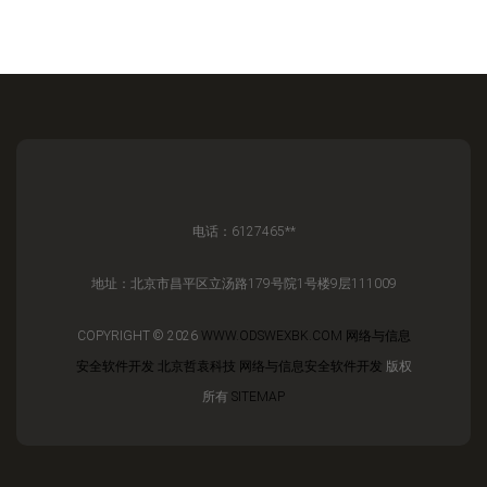
电话：6127465**
地址：北京市昌平区立汤路179号院1号楼9层111009
COPYRIGHT © 2026
WWW.ODSWEXBK.COM
网络与信息
安全软件开发
北京哲袁科技
网络与信息安全软件开发
版权
所有
SITEMAP